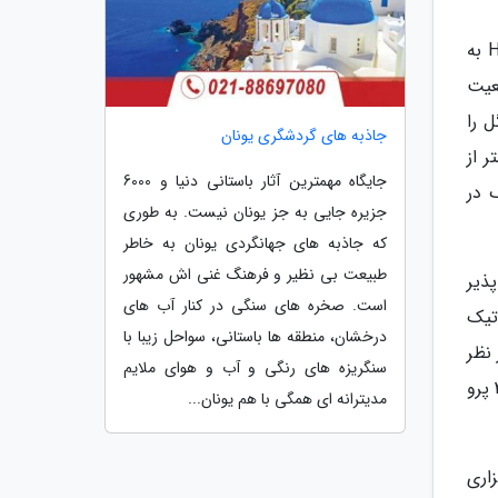
ترکیب رنگ نو در کنار سیستم نرم افزاری به روزرسانی شده شرکت هواوی باعث شده تا دوربین گوشی Huawei P30 Pro به
م Night Sight را برای موقعیت
 را
جاذبه های گردشگری یونان
 از
جایگاه مهمترین آثار باستانی دنیا و 6000
 در
جزیره جایی به جز یونان نیست. به طوری
که جاذبه های جهانگردی یونان به خاطر
طبیعت بی نظیر و فرهنگ غنی اش مشهور
ذیر
است. صخره های سنگی در کنار آب های
تیک
درخشان، منطقه ها باستانی، سواحل زیبا با
نظر
سنگریزه های رنگی و آب و هوای ملایم
داشته باشید که سیستم عکاسی در نور کم و تاریکی تنها در فواصل نزدیک قابل استفاده است. لنز تله فوتو دوربین پی 30 پرو
مدیترانه ای همگی با هم یونان...
اری