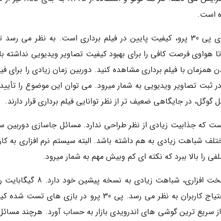
ه است.
به طورکلی تنها نکته منفی در دوربین گوشی هواوی پی 30 پرو، کیفیت پایین در فیلم برداری است. به نظر می رس
تا هواوی فرصت کافی را برای بهبود کیفیت تصاویر ویدیویی نداشته با
ن همزمان با فیلم برداری مشاهده کنید. دوربین زمان زیادی را برای ف
 ثبت تصاویر ویدیویی به شمار میرود. می توان این موضوع را تأیید 
است که جذابیت زیادی از نظر طراحی ندارد. مسائل جاسازی دوربین س
ف شباهت زیادی به هم داشته باشد. البته سیستم نرم افزاری به کارب
را بالا ببرد که نکته ای کم وبیش مهم به شمار میرود.
اگر دوربین گوشی را فراموش کنیم، پی30 از نظر سخت افزاری، شباهت زیادی به نسخه پیش
کنار حافظه مناسب 128 گیگابایتی، بیشتر از حد احتیاج کاربران به نظر می رسد. پی 30 پرو در بازی های ت
ز سریع ترین گوشی های اندرویدی بازار به حساب آورد. هرچند مسائل 