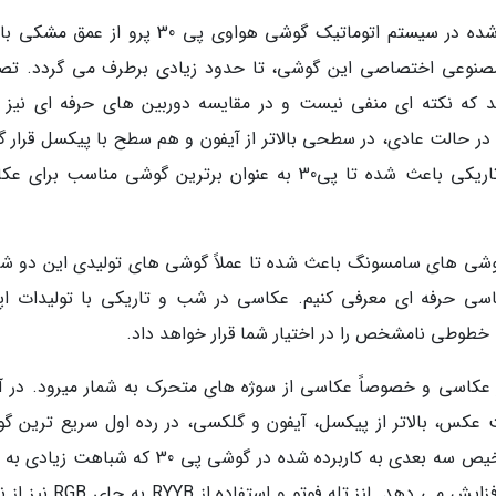
مقدار کنتراست و سیاهی تصویر در تصاویر ثبت شده در سیستم اتوماتیک گوشی هواوی پی 30 پرو از
مصنوعی اختصاصی این گوشی، تا حدود زیادی برطرف می گردد. تصا
که نکته ای منفی نیست و در مقایسه دوربین های حرفه ای نیز ق
 است. به طورکلی دوربین اصلی پی30 پرو در حالت عادی، در سطحی بالاتر از آیفون و هم سطح با پیکسل قرار
است، اما زوم قدرتمند و توانایی ثبت تصویر در تاریکی باعث شده تا پی30 به عنوان برترین گوشی مناسب ب
گوشی های سامسونگ باعث شده تا عملاً گوشی های تولیدی این دو ش
اسی حرفه ای معرفی کنیم. عکاسی در شب و تاریکی با تولیدات اپ
خطوطی نامشخص را در اختیار شما قرار خواهد داد.
عکاسی و خصوصاً عکاسی از سوژه های متحرک به شمار میرود. در آنا
 از نظر سرعت ثبت عکس، بالاتر از پیکسل، آیفون و گلکسی، در رده اول سریع ترین 
های مناسب عکاسی قرار گرفته است. سیستم تشخیص سه بعدی به کاربرده شده در گوشی پی 30 که شب
3D شرکت اپل دارد، سرعت ثبت تصاویر پرتره را افزایش می دهد. لنز تله فوتو 