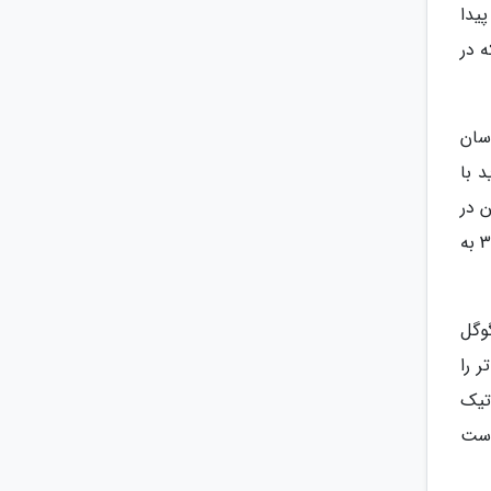
یدا
ته ای که در
برای عکاسان
 باید با
 در
تصاویر خام، مقدار نور ورودی در موقعیت های کم نور کاهش پیدا می نماید که یکی از نکات منفی در دوربین هواوی پی30 به
ر گوگل
هایی زیباتر را
تیک
 است