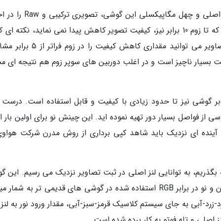
تلفیق اطلاعات به دست آمده از لنز تله فوتو با لنز اصلی و چهل مگاپیکسلی ای
کاربران قرار خواهد داد. البته هواوی ادعا می نماید که تا زوم 10 برابر نیز، کیفیت تصویر کاهش پیدا نمی نماید، نکته 
در خبرنگاران با آن موافق نیستیم، زیرا در آنالیز تصاویر می توانید مقداری کاهش کیفی
یت بسیار ناچیز است و در اغلب دوربین های سوپر زوم هم نتیجه ای مش
ر مناسب و روی سه پایه عکاسی، زوم 32 برابر گوشی نیز تا حدود زیادی با کیفیت و قابل استفاده است. در
سی از فواصل بسیار دور تهیه نموده اید. این چینش نو برای اولین بار
 آینده ای نزدیک باید شاهد کپی برداری از روش مدرن شرکت هواوی
رت زوم لنز تله فوتو گوشی هواوی P30 Pro که بگذریم، به توانایی لنز اصلی در ثبت تصاویر نزدیک می رسیم. ای
از یک سنسور RYYB بهره می برد که یک روش مدرن و نو در برابر RGB استفاده شده در گوشی های قدیمی تر به شما
-زرد-آبی به جای سیستم کلاسیک قرمز-سبز-آبی، مقدار ورود نور به لنز ر