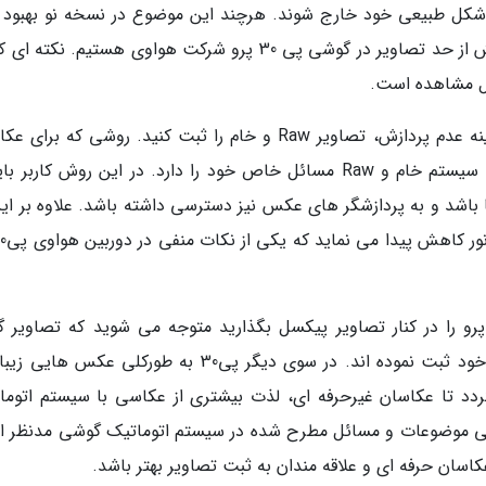
کل طبیعی خود خارج شوند. هرچند این موضوع در نسخه نو بهبود پ
نموده، اما بازهم تا حدود زیادی شاهد پردازش بیش از حد تصاویر در گوشی پی 30 پرو شرکت هواوی هستیم. نک
ل مشاهده است.
بااین حال شما همواره می توانید با استفاده از گزینه عدم پردازش، تصاویر Raw و خام را ثبت کنید. روشی که 
حرفه ای پیشنهاد می گردد. درهرصورت عکاسی با سیستم خام و Raw مسائل خاص خود را دارد. در این روش کاربر
اشد و به پردازشگر های عکس نیز دسترسی داشته باشد. علاوه بر این
تی تصاویر ثبت شده با گوشی هواوی پی 30 پرو را در کنار تصاویر پیکسل بگذارید متوجه می شوید که تصاوی
پیکسل واقعی تر هستند و جزئیات بیشتری را در خود ثبت نموده اند. در سوی دیگر پی30 به طورکلی عکس 
ردد تا عکاسان غیرحرفه ای، لذت بیشتری از عکاسی با سیستم اتوما
ایند. البته تمامی موضوعات و مسائل مطرح شده در سیستم اتوماتیک گوشی مدنظر
سان حرفه ای و علاقه مندان به ثبت تصاویر بهتر باشد.