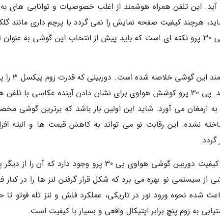
ی 30 پرو به حساب نمی آید. این تلفن همراه هوشمند از اغلب خصوصیات و توانایی های به
ید، هرچند کیفیت صفحه نمایش را نمی گردد با پرچم داری مانند گل
S10 مقایسه کرد. علاوه بر این قیمت 999 یورویی پی 30 پرو نکته ای است که باید پیش از انتخاب این گوشی به عنو
نکته تمایز Huawei P30 Pro در دوربین بسیار قدرتمند این
سر می گذارد و کیفیت لنز آیفون را بهبود می بخشد. پی 30 پرو کوشش هواوی برای نشان دادن آینده عکاسی با تلف
 به ارمغان می آورد. شاید این اولین بار باشد که برترین گوشی مخ
ته نشده. این رقابت نو می تواند به کاهش قیمت ها و البته افز
گردد.
شاید تا اینجا از خودتان بپرسید که چه تفاوتی در کیفیت دوربین گوشی هواوی پی 30 پرو وجود دارد که آن را 
ی از سیستمی نو بهره می برد که شکل قرار گرفتن لنز ها را در کنار ف
ث شده نحوه ورود نور در تاریکی، عملکرد فلش و لنز تله فوتو تا ح
ابی به زوم پنچ برابر اپتیکال واقعی و بسیار با کیفیت است.