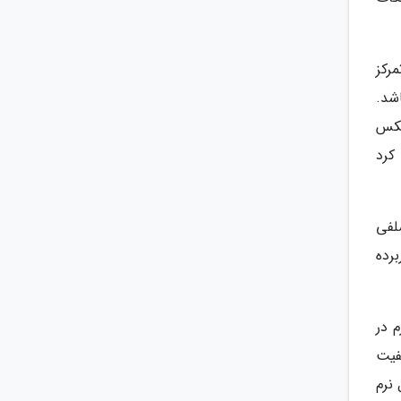
د تمرکز
شد.
یکس
کرد
لفی
رده
ین خود دارد. 8 گیگابایت رم در
ست شده کیفیت
نرم