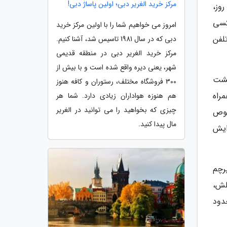
مرکز خرید الغریر دبی؛ اولین پاساژ دبی!
 روز،
کسی
امروز می خواهیم شما را با اولین مرکز خرید
ان تلفن
دبی که در سال 1981 تاسیس شد، آشنا کنیم.
مرکز خرید الغریر دبی در منطقه قدیمی
شهر، یعنی دیره واقع شده است و با بیش از
 گوشی خلاصه شده است. دوربینی که قدرت زوم پیکسل 3 را پشت
300 فروشگاه مختلف، رستوران و کافه هنوز
ن همراه
هم هنوزه هواداران زیادی دارد. شما هر
چیزی که بخواهید را می توانید در الغریر
صوص
مال پیدا کنید.
ایش
از دیگر پرچم
لش،
دود