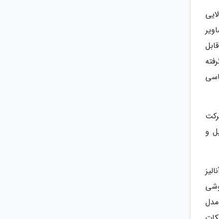
 عمق مشکی بالایی
ویر
ابل
 گرفته
رای عکاسی
رکت
ل و
لیز
گوشی
اهت زیادی به مدل
و استفاده از RYYB به جای RGB نیز از نکات