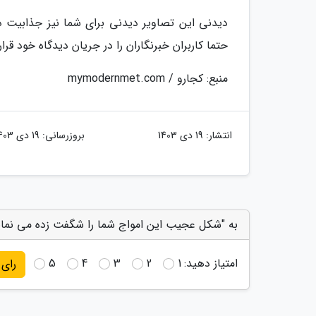
دیدنی این تصاویر دیدنی برای شما نیز جذابیت 
حتما کاربران خبرنگاران را در جریان دیدگاه خود قرار
منبع: کجارو / mymodernmet.com
انتشار:
19 دی 1403
بروزرسانی:
19 دی 1403
به "شکل عجیب این امواج شما را شگفت زده می نماید
امتیاز دهید:
1
2
3
4
5
رای