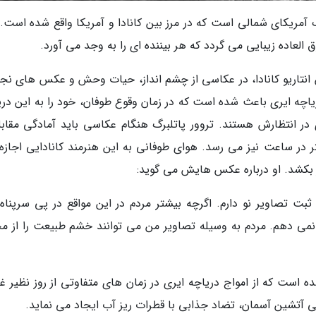
 دریاچه های بزرگ آمریکای شمالی است که در مرز بین کانادا و آمریکا واقع شده است.
العاده زیبایی می گردد که هر بیننده ای را به وجد می آورد.
Trevor Pottelb)، عکاس ساکن انتاریو کانادا، در عکاسی از چشم انداز، حیات وحش و عکس های 
اچه ایری باعث شده است که در زمان وقوع طوفان، خود را به این دری
ر انتظارش هستند. تروور پاتلبرگ هنگام عکاسی باید آمادگی مقابله
 داشته باشد که سرعتشان به 95 کیلومتر در ساعت نیز می رسد. هوای طوفانی به این هنرمند کانادایی اجا
ر بکشد. او درباره عکس هایش می گوید:
ت تصاویر نو دارم. اگرچه بیشتر مردم در این مواقع در پی سرپناه
نمی دهم. مردم به وسیله تصاویر من می توانند خشم طبیعت را از م
ه است که از امواج دریاچه ایری در زمان های متفاوتی از روز نظیر غ
جی آتشین آسمان، تضاد جذابی با قطرات ریز آب ایجاد می نماید.