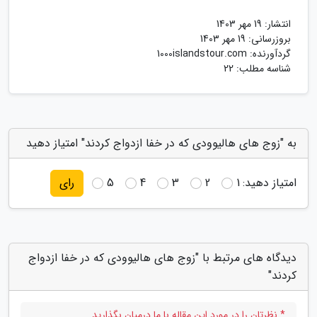
انتشار:
19 مهر 1403
بروزرسانی:
19 مهر 1403
گردآورنده:
1000islandstour.com
شناسه مطلب: 22
به "زوج های هالیوودی که در خفا ازدواج کردند" امتیاز دهید
امتیاز دهید:
1
2
3
4
5
رای
دیدگاه های مرتبط با "زوج های هالیوودی که در خفا ازدواج
کردند"
* نظرتان را در مورد این مقاله با ما درمیان بگذارید