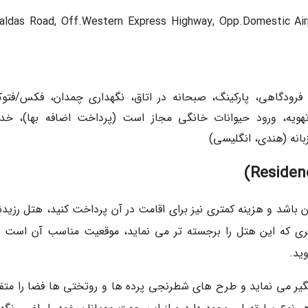
ldas Road, Off.Western Express Highway, Opp.Domestic Airport, Vil
 فرودگاهی، پارکینگ، صبحانه در اتاق، نگهداری چمدان، فکس/فتوک
2 ساعته، سیستم تهویه، ورود حیوانات خانگی مجاز است (پرداخت اضافه بها)، خ
انه (هندی، انگلیسی)
ن باشد و هزینه کمتری نیز برای اقامت در آن پرداخت کنید، هتل رزید
ری که این هتل را برجسته تر می نماید، موقعیت مناسب آن است و
ید.
افلگیر می نماید و طرح های شطرنجی پرده ها و روتختی ها فضا را متف