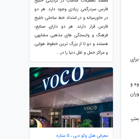
مقصد تعطیلات مناسب در نزدیکی خلیج
فارس سردرگمی زیادی وجود دارد. هر دو
در خاورمیانه و در امتداد خط ساحلی خلیج
فارس قرار دارند. هر دو دارای صنایع،
فرهنگ و وابستگی های مذهبی مشابهی
هستند و دو تا از بزرگ ترین خطوط هوایی
و مراکز حمل و نقل دنیا را در...
رای
وه و
ران
پایانه چاتراپاتی شیواجی 1.3 کیلومتر، تا دروازه هند 2 کیلومتر،
معرفی هتل وکو دبی ، 5 ستاره