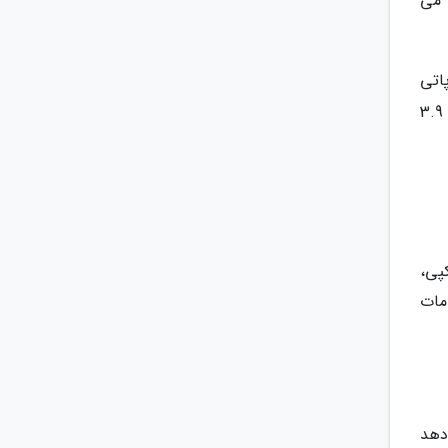
 می
اتی
شیواجی 18،9 کیلومتر، تا دروازه هند 1.5 کیلومتر، تا پایانه چاتراپاتی شیواجی 0.7 کیلومتر و تا باغ های معلق بمبئی 3.9
پی،
دمات
 دهد