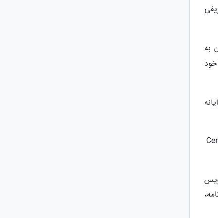
یفی
 به
خود
ه هند 16.9 کیلومتر، تا پایانه
ویس
امه،