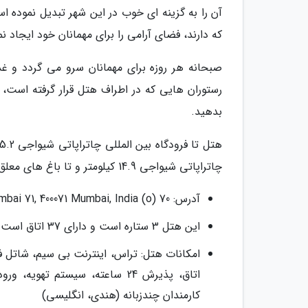
آن را به گزینه ای خوب در این شهر تبدیل نموده اس
که دارند، فضای آرامی را برای مهمانان خود ایجاد نم
صبحانه هر روزه برای مهمانان سرو می گردد و غذ
رستوران هایی که در اطراف هتل قرار گرفته است،
بدهید.
چاتراپاتی شیواجی 14.9 کیلومتر و تا باغ های معلق بمبئی 15.3 کیلومتر فاصله دارد.
آدرس: 70 (o) Central Avenue Road, Near Ambedkar Garden, Chembur (East), Mumbai 71, 400071 Mumbai, India
این هتل 3 ستاره است و دارای 37 اتاق است.
امکانات هتل: تراس، اینترنت بی سیم، شاتل 
اتاق، پذیرش 24 ساعته، سیستم
کارمندان چندزبانه (هندی، انگلیسی)