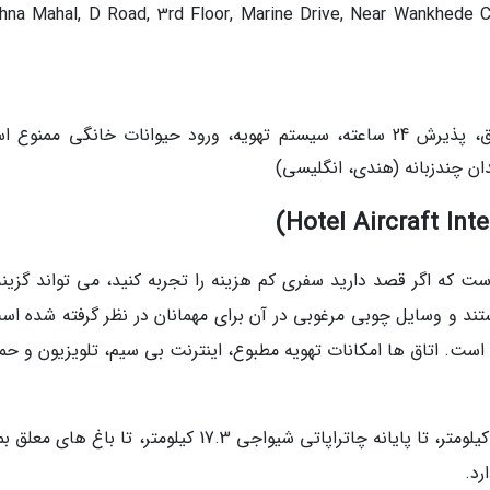
shna Mahal, D Road, 3rd Floor, Marine Drive, Near Wankhede Crick
امکانات هتل: اینترنت بی سیم، سرویس اتاق، پذیرش 24 ساعته، سیستم تهویه، ورود حیوانات خانگی ممن
ن چندزبانه (هندی، انگلیسی)
ست که اگر قصد دارید سفری کم هزینه را تجربه کنید، می تواند گزینه
ستند و وسایل چوبی مرغوبی در آن برای مهمانان در نظر گرفته شده اس
است. اتاق ها امکانات تهویه مطبوع، اینترنت بی سیم، تلویزیون و حم
هتل تا فرودگاه بین المللی چاتراپاتی شیواجی 2،4 کیلومتر، تا پایانه چاتراپاتی شیواجی 17.3 کیلومتر، تا باغ