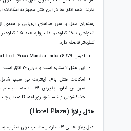
نموده است. اتاق ها در میزان های متفاوت برای ه
دارند. همه اتاق ها در این هتل مجهز به امکانات ا
رستوران هتل با سرو غذاهای اروپایی و هندی از م
کیلومتر فاصله دارد.
آدرس: 179 26 Rustom Sidhwa Marg, Corner of D.N. Road, Fort, 400001 Mumbai, India
این هتل 2 ستاره است و دارای 20 اتاق است.
امکانات هتل: باغ، اینترنت بی سیم، شاتل
سرویس اتاق، پذیرش 4
خشکشویی و شستشو، روزنامه، کارمندان چندزب
هتل پلازا (Hotel Plaza)
هتل پلازا هتلی 3 ستاره و مناسب بر