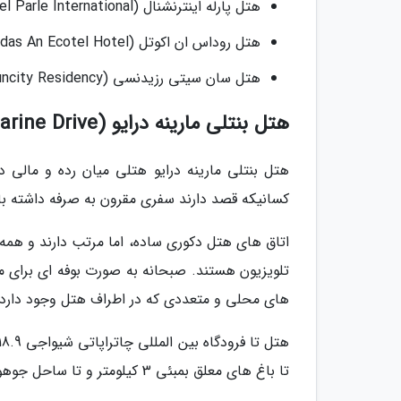
هتل پارله اینترنشنال (Hotel Parle International)
هتل روداس ان اکوتل (Rodas An Ecotel Hotel)
هتل سان سیتی رزیدنسی (Hotel Suncity Residency)
هتل بنتلی مارینه درایو (Bentley Hotel Marine Drive)
هتل بنتلی مارینه درایو هتلی میان رده و مالی د
کسانیکه قصد دارند سفری مقرون به صرفه داشته با
اتاق های هتل دکوری ساده، اما مرتب دارند و همه آ
تلویزیون هستند. صبحانه به صورت بوفه ای برای مه
های محلی و متعددی که در اطراف هتل وجود دارد م
تا باغ های معلق بمبئی 3 کیلومتر و تا ساحل جوهو 18.3 کیلومتر فاصله دارد.