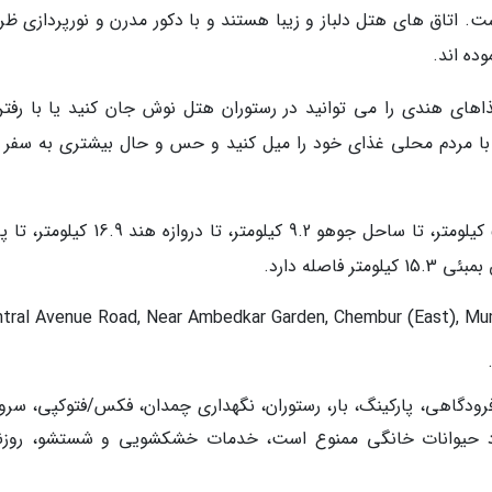
ت. اتاق های هتل دلباز و زیبا هستند و با دکور مدرن و نورپردازی ظر
وده اند.
اهای هندی را می توانید در رستوران هتل نوش جان کنید یا با رفتن
 با مردم محلی غذای خود را میل کنید و حس و حال بیشتری به سفر 
هتل تا فرودگاه بین المللی چاتراپاتی شیواجی 5.2 کیلومتر، تا ساحل جوهو 9.2 کیلومتر، تا درواز
فرودگاهی، پارکینگ، بار، رستوران، نگهداری چمدان، فکس/فتوکپی، سر
 تهویه، ورود حیوانات خانگی ممنوع است، خدمات خشکشویی و شستشو، روزن