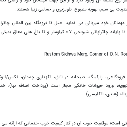
ر نوع سلیقه ای وجود دارد و از این جهت مهمانان خود را راضی نگه
ینترنت بی سیم، تهویه مطبوع، تلویزیون و حمامی زیبا هستند.
همانان خود میزبانی می نماید. هتل تا فرودگاه بین المللی چاتراپ
 فرودگاهی، پارکینگ، صبحانه در اتاق، نگهداری چمدان، فکس/فتوک
2 ساعته، سیستم تهویه، ورود حیوانات خانگی مجاز است (پرداخت اضافه بها)، خ
انه (هندی، انگلیسی)
ای سفر به بمبئی است؛ موقعیت خوب آن در کنار کیفیت خوب خدماتی که ارائه می