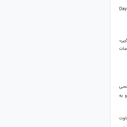
Daya
پی،
دمات
نسی
 به
اوت